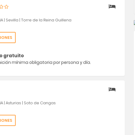
ÑA
|
Sevilla
|
Torre de la Reina Guillena
IONES
o gratuito
ción mínima obligatoria por persona y día.
ÑA
|
Asturias
|
Soto de Cangas
IONES