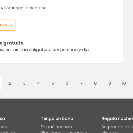
ÑA
|
Granada
|
Salobreña
IONES
o gratuito
ción mínima obligatoria por persona y día.
2
3
4
5
6
7
8
9
10
sa
Tengo un bono
Regala noches
nos
En qué consiste
Sorprenda a s
producto
Planifique su estancia
clientes: