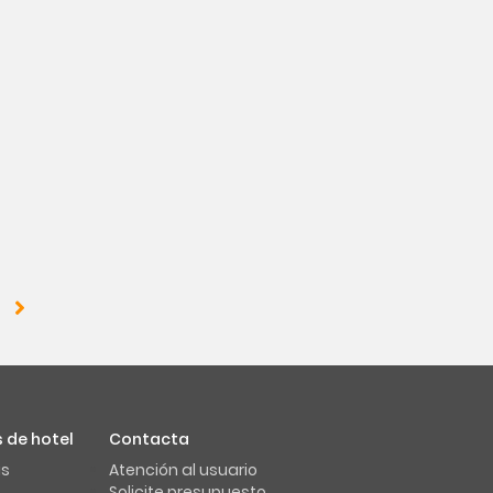
 de hotel
Contacta
us
Atención al usuario
Solicite presupuesto