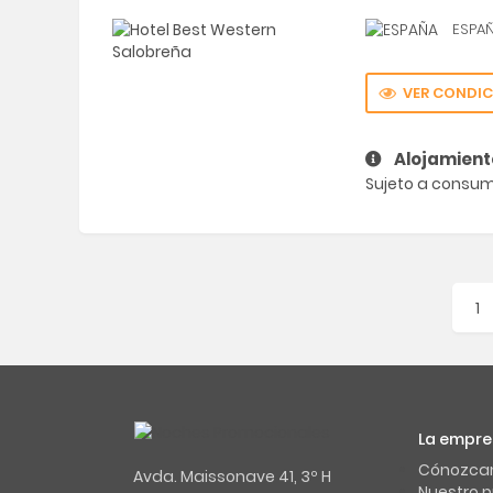
ESPA
VER CONDIC
Alojamient
Sujeto a consumi
1
La empre
Cónozca
Avda. Maissonave 41, 3º H
Nuestro 