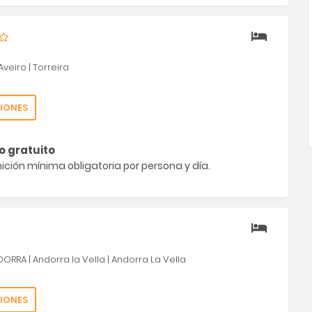
Aveiro
|
Torreira
IONES
o gratuito
ción mínima obligatoria por persona y día.
DORRA
|
Andorra la Vella
|
Andorra La Vella
IONES