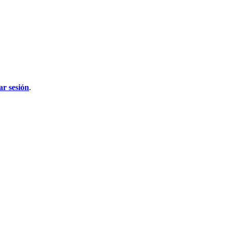
iar sesión
.