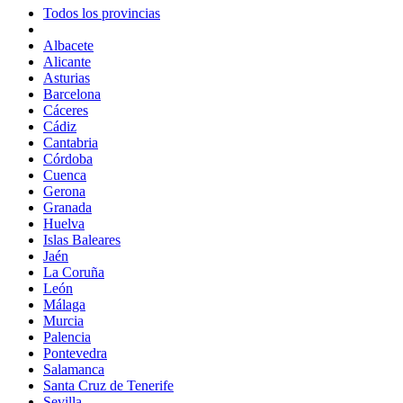
Todos los provincias
Albacete
Alicante
Asturias
Barcelona
Cáceres
Cádiz
Cantabria
Córdoba
Cuenca
Gerona
Granada
Huelva
Islas Baleares
Jaén
La Coruña
León
Málaga
Murcia
Palencia
Pontevedra
Salamanca
Santa Cruz de Tenerife
Sevilla