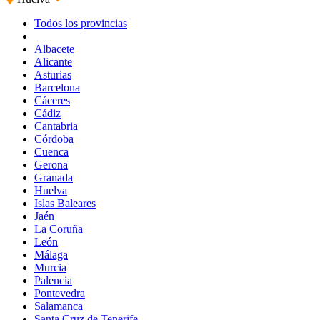
Todos los provincias
Albacete
Alicante
Asturias
Barcelona
Cáceres
Cádiz
Cantabria
Córdoba
Cuenca
Gerona
Granada
Huelva
Islas Baleares
Jaén
La Coruña
León
Málaga
Murcia
Palencia
Pontevedra
Salamanca
Santa Cruz de Tenerife