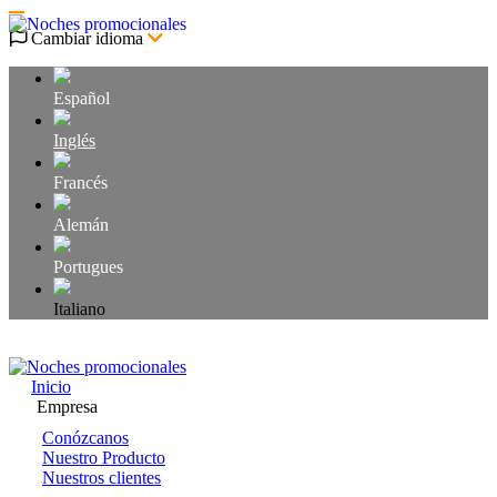
Cambiar idioma
Español
Inglés
Francés
Alemán
Portugues
Italiano
Acceso usuarios
Inicio
Empresa
Conózcanos
Nuestro Producto
Nuestros clientes