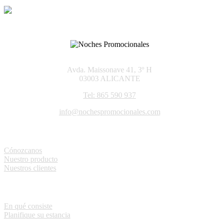
Avda. Maissonave 41, 3º H
03003 ALICANTE
Tel: 865 590 937
info@nochespromocionales.com
La empresa
Cónozcanos
Nuestro producto
Nuestros clientes
Tengo un bono
En qué consiste
Planifique su estancia