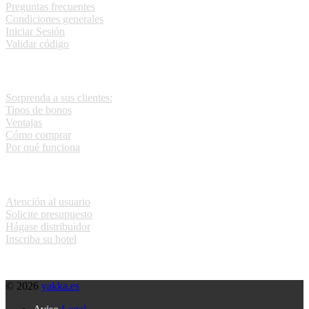
Preguntas frecuentes
Condiciones generales
Iniciar Sesión
Validar código
Regala noches de hotel
Sorprenda a sus clientes:
Tipos de bonos
Ventajas
Cómo comprar
Por qué funciona
Contacta
Atención al usuario
Solicite presupuesto
Hágase distribuidor
Inscriba su hotel
© 2026
yakka.es